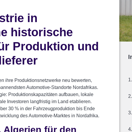
trie in
ne historische
ür Produktion und
I
ieferer
n ihre Produktionsnetzwerke neu bewerten,
spannendsten Automotive-Standorte Nordafrikas.
egie: Produktionskapazitäten aufbauen, lokale
e Investoren langfristig im Land etablieren.
 über 30 % in der Fahrzeugproduktion bis Ende
twicklung des Automotive-Marktes in Nordafrika.
 Algerien für den